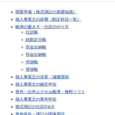
開業準備（複式簿記の基礎知識）
個人事業主の経費（勘定科目一覧）
帳簿の書き方・仕訳のやり方
仕訳帳
総勘定元帳
現金出納帳
預金出納帳
売掛帳
買掛帳
個人事業主の決算・減価償却
個人事業主の確定申告
青色・白色エクセル帳簿・無料ソフト
個人事業主の青色申告
複式簿記の仕訳Q＆A
青色申告・簿記の関連用語