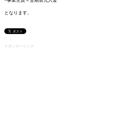
−事業主貸＝翌期首元入金
となります。
スポンサーリンク