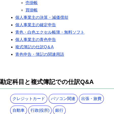
売掛帳
買掛帳
個人事業主の決算・減価償却
個人事業主の確定申告
青色・白色エクセル帳簿・無料ソフト
個人事業主の青色申告
複式簿記の仕訳Q＆A
青色申告・簿記の関連用語
勘定科目と複式簿記での仕訳Q&A
クレジットカード
パソコン関連
出張・旅費
自動車
行政(役所)
銀行