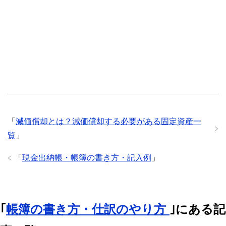
「
減価償却とは？減価償却する必要がある固定資産一
覧
」
「
現金出納帳・帳簿の書き方・記入例
」
｢
帳簿の書き方・仕訳のやり方
｣にある記